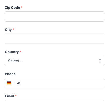
Zip Code
*
City
*
Country
*
Phone
+49
Germany
+49
Email
*